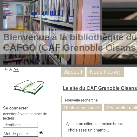
Bienvenue à la bibliothèque du
CAFGO (CAF Grenoble Oisans
A-
A
A+
Accueil
Nous trouver
Le site du CAF Grenoble Oisan
Nouvelle recherche
Recherche simple
Recherche multi
Se connecter
accéder à votre compte de
lecteur
Ajouter un critère de recherche sur