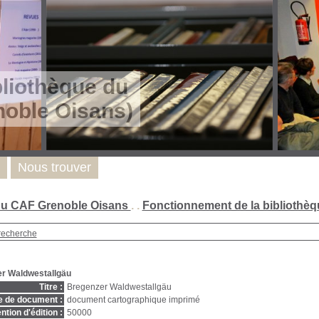
bliothèque du
oble Oisans)
Nous trouver
 du CAF Grenoble Oisans
. .
Fonctionnement de la bibliothèq
recherche
r Waldwestallgäu
Titre :
Bregenzer Waldwestallgäu
e de document :
document cartographique imprimé
ntion d'édition :
50000