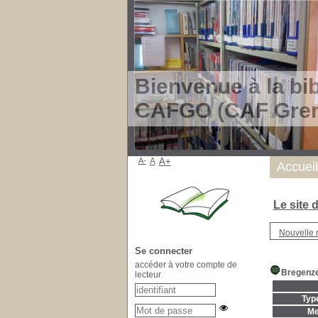
Bienvenue à la bi
CAFGO (CAF Gren
A-
A
A+
Accueil
Le site
Nouvelle 
Se connecter
accéder à votre compte de
Bregenze
lecteur
Typ
Me