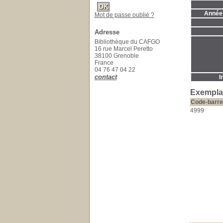
Année 
Mot de passe oublié ?
Adresse
Bibliothèque du CAFGO
16 rue Marcel Peretto
38100 Grenoble
France
04 76 47 04 22
contact
I
Exemplai
Code-barre
4999