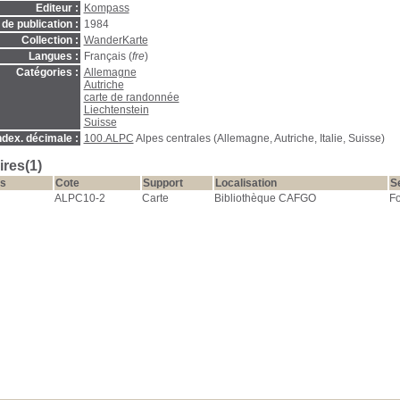
Editeur :
Kompass
de publication :
1984
Collection :
WanderKarte
Langues :
Français (
fre
)
Catégories :
Allemagne
Autriche
carte de randonnée
Liechtenstein
Suisse
ndex. décimale :
100.ALPC
Alpes centrales (Allemagne, Autriche, Italie, Suisse)
res(1)
s
Cote
Support
Localisation
S
ALPC10-2
Carte
Bibliothèque CAFGO
Fo