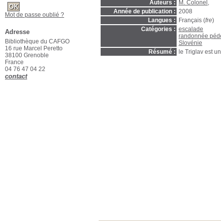
Auteurs :
M. Colonel
,
Année de publication :
2008
Mot de passe oublié ?
Langues :
Français (
fre
)
Catégories :
escalade
Adresse
randonnée péd
Bibliothèque du CAFGO
Slovénie
16 rue Marcel Peretto
Résumé :
le Triglav est
38100 Grenoble
France
04 76 47 04 22
contact