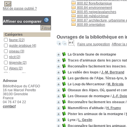
800.82 flore/botanique
800.84 environnement
Mot de passe oublié ?
800.85 neige/avalanches
800.86 météo/climat
800.87 architecture, urbanisme e
Affiner ou comparer
800.89 orientation
Catégories
Ouvrages de la bibliothèque en i
faune
[22]
Faire une suggestion
Affiner la
guide pratique
[4]
oiseau
[3]
La Grande faune de montagne
récit
[2]
Traces d'animaux dans les parcs nat
légende
[2]
Reconnaître facilement les insectes
Alpes
[2]
La vallée des loups
/
J.-M. Bertrand
humour
[2]
Les gardiens de l'Alpe. Tétras-lyre, 
enfance
[2]
Adresse
Le Loup du Mercantour
/
M. Bricola
parc national de la
Bibliothèque du CAFGO
Vanoise
[1]
16 rue Marcel Peretto
Oiseaux des Alpes. Où, quand et co
38100 Grenoble
milieu montagnard
[1]
Les Oiseaux de montagne
/
J.-F. Dej
France
montagne
[1]
04 76 47 04 22
Reconnaître facilement les oiseaux
Jura
[1]
contact
Mammifères d'altitude
/
H. Frumy
parc national des Ecrins
Pister les animaux de la montagne
/
[1]
Lynx
/
L. Geslin
parc national du
Mercantour
[1]
Reconnaître facilement les animaux