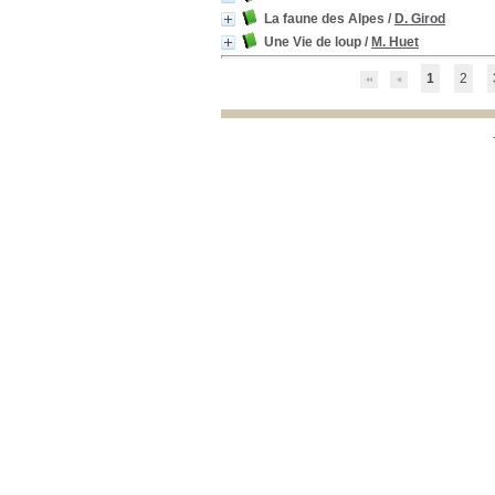
photographie
[1]
La faune des Alpes
/
D. Girod
Pyrénées
[1]
Une Vie de loup
/
M. Huet
rapace
[1]
Vanoise
[1]
1
2
lynx
[1]
loup
[1]
insectes
[1]
film documentaire
[1]
Europe
[1]
empreintes
[1]
écologie
[1]
chamois
[1]
botanique
[1]
biologie
[1]
Bauges
[1]
Alpes du Sud
[1]
Localisation
Bibliothèque CAFGO
[30]
Section
Fonds général
[25]
Fonds jeunesse
[5]