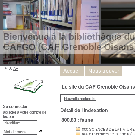
Bienvenue à la bibliothèque du
CAFGO (CAF Grenoble Oisans
A-
A
A+
Accueil
Nous trouver
Le site du CAF Grenoble Oisan
Nouvelle recherche
Se connecter
Détail de l'indexation
accéder à votre compte de
lecteur
800.83 : faune
800 SCIENCES DE LA NATURE
800.81 sciences de la terre (géo