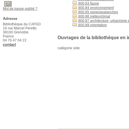
800.83 faune
800.84 environnement
Mot de passe oublié ?
800.85 neige/avalanches
800.86 météo/climat
Adresse
800.87 architecture, urbanisme e
Bibliothèque du CAFGO
800.89 orientation
16 rue Marcel Peretto
38100 Grenoble
France
Ouvrages de la bibliothèque en i
04 76 47 04 22
contact
catégorie vide