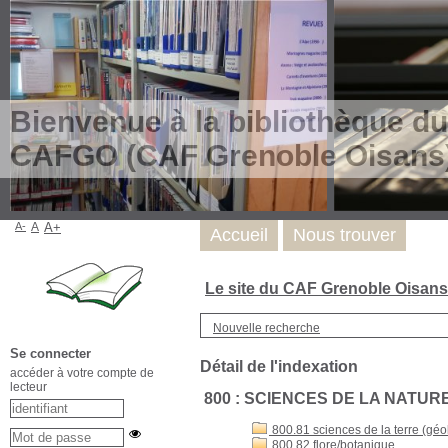
Bienvenue à la bibliothèque du
CAFGO (CAF Grenoble Oisans
A-
A
A+
Accueil
Nous trouver
Le site du CAF Grenoble Oisan
Nouvelle recherche
Se connecter
Détail de l'indexation
accéder à votre compte de
lecteur
800 : SCIENCES DE LA NATUR
800.81 sciences de la terre (géo
800.82 flore/botanique