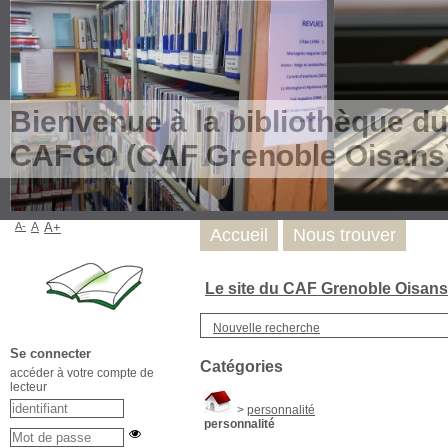
Bienvenue à la bibliothèque du
CAFGO (CAF Grenoble Oisans
A-
A
A+
Accueil
Nous trouver
Le site du CAF Grenoble Oisan
Nouvelle recherche
Se connecter
Catégories
accéder à votre compte de
lecteur
>
personnalité
personnalité