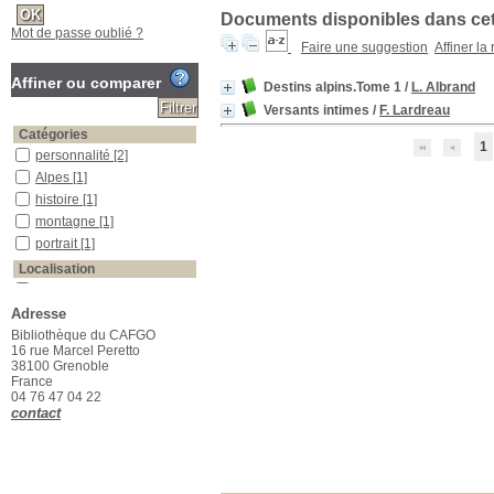
Documents disponibles dans cett
Mot de passe oublié ?
Faire une suggestion
Affiner la
Affiner ou comparer
Destins alpins.Tome 1
/
L. Albrand
Versants intimes
/
F. Lardreau
Catégories
1
personnalité
[2]
Alpes
[1]
histoire
[1]
montagne
[1]
portrait
[1]
Localisation
Bibliothèque CAFGO
[2]
Adresse
Section
Bibliothèque du CAFGO
Fonds général
[2]
16 rue Marcel Peretto
38100 Grenoble
France
04 76 47 04 22
contact