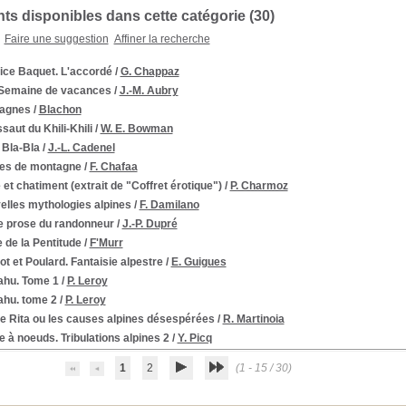
s disponibles dans cette catégorie (
30
)
Faire une suggestion
Affiner la recherche
ice Baquet. L'accordé
/
G. Chappaz
Semaine de vacances
/
J.-M. Aubry
agnes
/
Blachon
ssaut du Khili-Khili
/
W. E. Bowman
 Bla-Bla
/
J.-L. Cadenel
es de montagne
/
F. Chafaa
et chatiment (extrait de "Coffret érotique")
/
P. Charmoz
elles mythologies alpines
/
F. Damilano
te prose du randonneur
/
J.-P. Dupré
 de la Pentitude
/
F'Murr
t et Poulard. Fantaisie alpestre
/
E. Guigues
ahu. Tome 1
/
P. Leroy
ahu. tome 2
/
P. Leroy
te Rita ou les causes alpines désespérées
/
R. Martinoia
 à noeuds. Tribulations alpines 2
/
Y. Picq
1
2
(1 - 15 / 30)