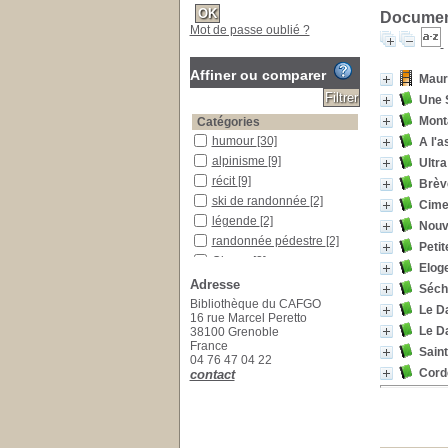
Document
Mot de passe oublié ?
Affiner ou comparer
Maur
Une 
Mont
Catégories
humour
[30]
A l'a
alpinisme
[9]
Ultra
récit
[9]
Brèv
ski de randonnée
[2]
Cime 
légende
[2]
Nouv
randonnée pédestre
[2]
Peti
Oisans
[2]
Eloge
trail
[1]
Adresse
Sécho
Suisse
[1]
Bibliothèque du CAFGO
Le D
16 rue Marcel Peretto
ski-alpinisme
[1]
Le D
38100 Grenoble
ski extrême
[1]
France
Sain
04 76 47 04 22
ski
[1]
Corde
contact
roman
[1]
récit de vie
[1]
poésie
[1]
philosophie
[1]