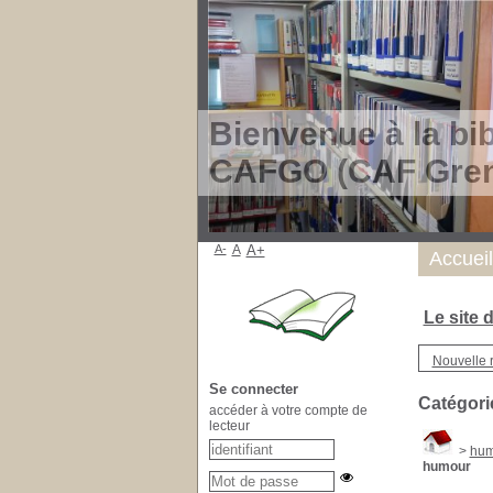
Bienvenue à la bi
CAFGO (CAF Gren
A-
A
A+
Accueil
Le site
Nouvelle 
Se connecter
Catégori
accéder à votre compte de
lecteur
>
hum
humour