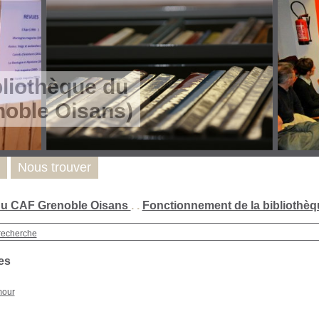
bliothèque du
oble Oisans)
Nous trouver
 du CAF Grenoble Oisans
. .
Fonctionnement de la bibliothèq
recherche
es
our