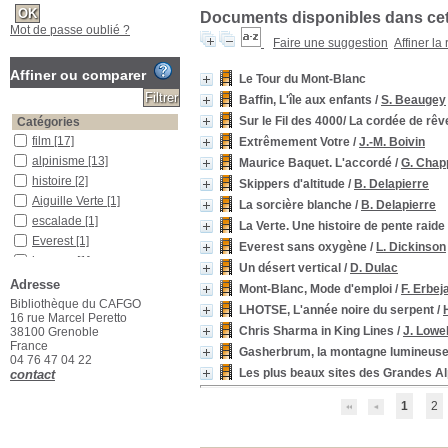
Documents disponibles dans cett
Mot de passe oublié ?
Faire une suggestion
Affiner la
Affiner ou comparer
Le Tour du Mont-Blanc
Baffin, L'île aux enfants
/
S. Beaugey
Sur le Fil des 4000/ La cordée de rêv
Catégories
film
[17]
Extrêmement Votre
/
J.-M. Boivin
alpinisme
[13]
Maurice Baquet. L'accordé
/
G. Chap
histoire
[2]
Skippers d'altitude
/
B. Delapierre
Aiguille Verte
[1]
La sorcière blanche
/
B. Delapierre
escalade
[1]
La Verte. Une histoire de pente raide
Everest
[1]
Everest sans oxygène
/
L. Dickinson
humour
[1]
Un désert vertical
/
D. Dulac
manga
[1]
Adresse
Mont-Blanc, Mode d'emploi
/
F. Erbej
musique
[1]
Bibliothèque du CAFGO
LHOTSE, L'année noire du serpent
/
16 rue Marcel Peretto
randonnée pédestre
[1]
Chris Sharma in King Lines
/
J. Lowel
38100 Grenoble
récit de vie
[1]
France
Gasherbrum, la montagne lumineus
04 76 47 04 22
ski
[1]
Les plus beaux sites des Grandes Al
contact
ski extrême
[1]
ski-alpinisme
[1]
1
2
topoguide
[1]
Localisation