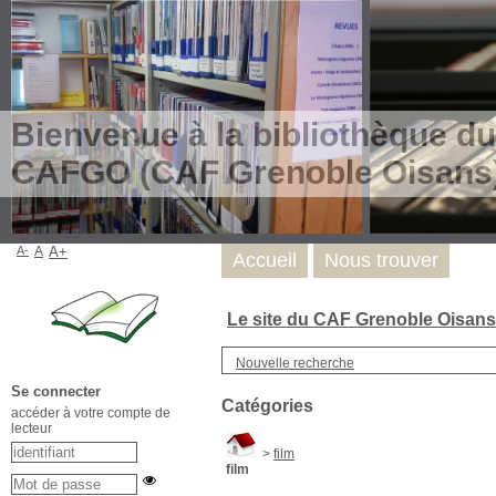
Bienvenue à la bibliothèque du
CAFGO (CAF Grenoble Oisans
A-
A
A+
Accueil
Nous trouver
Le site du CAF Grenoble Oisan
Nouvelle recherche
Se connecter
Catégories
accéder à votre compte de
lecteur
>
film
film