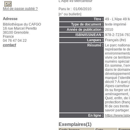
L'Alpe 49 Mercantour
Mot de passe oublié ?
Paru le : 01/06/2010
[n° ou bulletin]
Adresse
Titre :
49 - L'Alpe 49 
Bibliothèque du CAFGO
Type de document :
texte imprimé
16 rue Marcel Peretto
Année de publication :
2010
38100 Grenoble
ISBN/ISSN/EAN :
978-2-7234-76
France
Langues :
Français (
fre
)
04 76 47 04 22
contact
Résumé :
Le parc national
représente le d
environnementa
vivre ce territo
numéro spécial 
En somme, l’env
dans le domaine
développement d
marqué l’identi
décrit ? À quel 
Alpes-carrefour
ils su forger un
aménagement, p
Quid, enfin, de
protection (fran
fil de ces trent
savoir partager.
En ligne :
https://www.lal
Exemplaires(1)