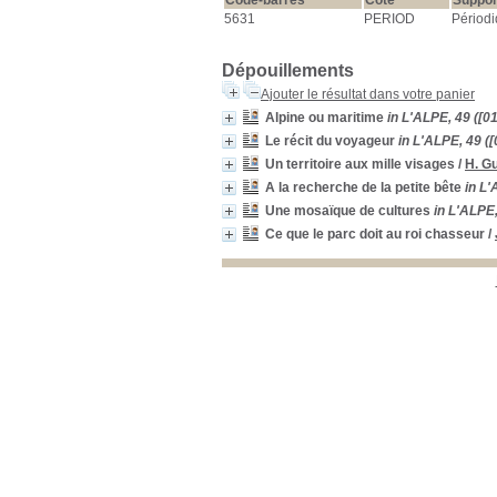
Code-barres
Cote
Suppor
5631
PERIOD
Périod
Dépouillements
Ajouter le résultat dans votre panier
Alpine ou maritime
in L'ALPE, 49 ([0
Le récit du voyageur
in L'ALPE, 49 (
Un territoire aux mille visages
/
H. G
A la recherche de la petite bête
in L'
Une mosaïque de cultures
in L'ALPE,
Ce que le parc doit au roi chasseur
/