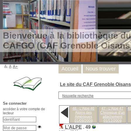
Bienvenue à la bibliothèque du
CAFGO (CAF Grenoble Oisans
A-
A
A+
Accueil
Nous trouver
Le site du CAF Grenoble Oisan
Nouvelle recherche
Se connecter
46 - L'Alpe 46
47 - L'Alpe 47
48
accéder à votre compte de
Alpins des
Chronique d'un
lecteur
Amériques
attachement
01/09/2009
01/12/2009
L'ALPE
.
49